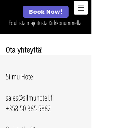
Silmu Hotel
Book Now!
Edullista majoitusta Kirkkonummella!
Ota yhteyttä!
Silmu Hotel
sales@silmuhotel.fi
+358 50 385 5882