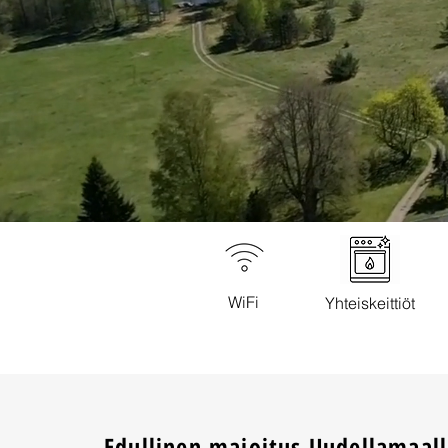
WiFi
Yhteiskeittiöt
Edullinen majoitus Uudellamaall