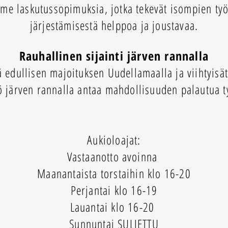
amme laskutussopimuksia, jotka tekevät isompien t
järjestämisestä helppoa ja joustavaa.
Rauhallinen sijainti järven rannalla
ä edullisen majoituksen Uudellamaalla ja viihtyisät
 järven rannalla antaa mahdollisuuden palautua t
Aukioloajat:
Vastaanotto avoinna
Maanantaista torstaihin klo 16-20
Perjantai klo 16-19
Lauantai klo 16-20
Sunnuntai SULJETTU