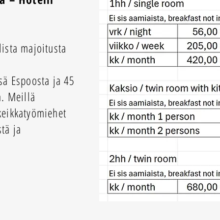
lista majoitusta
sä Espoosta ja 45
. Meillä
 keikkatyömiehet
stä ja