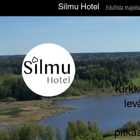
Silmu Hotel
Edullista majoit
Kirkk
lev
pitkä