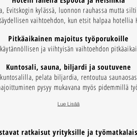
 Evitskogin kylässä, luonnon rauhassa mutta silt
äydellisen vaihtoehdon, kun etsit halpaa hotellia 
Pitkäaikainen majoitus työporukoille
 käytännöllisen ja viihtyisän vaihtoehdon pitkäaik
Kuntosali, sauna, biljardi ja soutuvene
 kuntosalilla, pelata biljardia, rentoutua saunaosa
 majoittuminen pysyy mukavana myös pidemmillä ty
Lue Lisää
stavat ratkaisut yrityksille ja työmatkalais