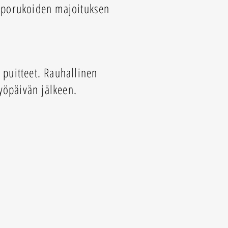
yöporukoiden majoituksen
 puitteet. Rauhallinen
yöpäivän jälkeen.