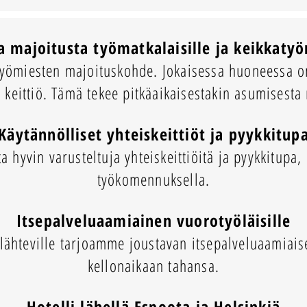
ta majoitusta työmatkalaisille ja keikkatyö
 työmiesten majoituskohde. Jokaisessa huoneessa o
keittiö. Tämä tekee pitkäaikaisestakin asumisesta
Käytännölliset yhteiskeittiöt ja pyykkitup
 hyvin varusteltuja yhteiskeittiöitä ja pyykkitupa,
työkomennuksella.
Itsepalveluaamiainen vuorotyöläisille
n lähteville tarjoamme joustavan itsepalveluaamiais
kellonaikaan tahansa.
Hotelli lähellä Espoota ja Helsinkiä