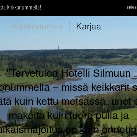
usta Kirkkonummella!
sales
Kirkkonummi
Karjaa
”Tervetuloa Hotelli Silmuun
onummella – missä keikkarit 
ätä kuin kettu metsässä, unet 
makeita kuin tuore pulla ja
aikaismajoitus on kuin onnenp