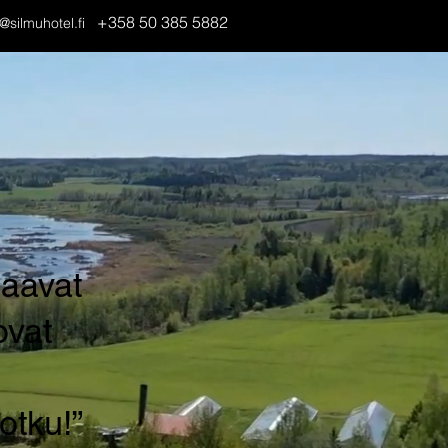
+358 50 385 5882
@silmuhotel.fi
saavat
ovat
otku!”