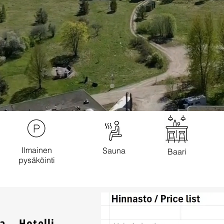
Ilmainen
Sauna
Baari
pysäköinti
a – Hotelli