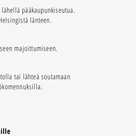
i lähellä pääkaupunkiseutua.
Helsingistä länteen.
aiseen majoittumiseen.
stolla tai lähteä soutamaan
ökomennuksilla.
ille